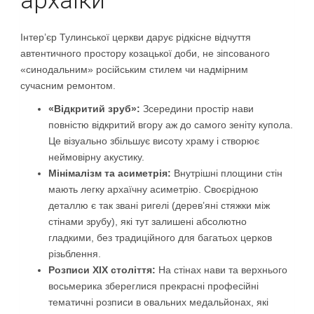
архаїки
Інтер’єр Тулинської церкви дарує рідкісне відчуття
автентичного простору козацької доби, не зіпсованого
«синодальним» російським стилем чи надмірним
сучасним ремонтом.
«Відкритий зруб»:
Зсередини простір нави
повністю відкритий вгору аж до самого зеніту купола.
Це візуально збільшує висоту храму і створює
неймовірну акустику.
Мінімалізм та асиметрія:
Внутрішні площини стін
мають легку архаїчну асиметрію. Своєрідною
деталлю є так звані ригелі (дерев’яні стяжки між
стінами зрубу), які тут залишені абсолютно
гладкими, без традиційного для багатьох церков
різьблення.
Розписи XIX століття:
На стінах нави та верхнього
восьмерика збереглися прекрасні професійні
тематичні розписи в овальних медальйонах, які