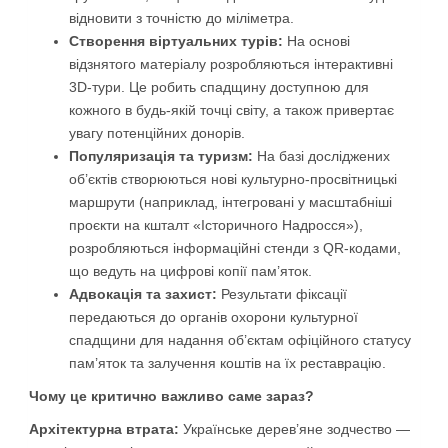
відновити з точністю до міліметра.
Створення віртуальних турів:
На основі
відзнятого матеріалу розробляються інтерактивні
3D-тури. Це робить спадщину доступною для
кожного в будь-якій точці світу, а також привертає
увагу потенційних донорів.
Популяризація та туризм:
На базі досліджених
об’єктів створюються нові культурно-просвітницькі
маршрути (наприклад, інтегровані у масштабніші
проєкти на кшталт «Історичного Надросся»),
розробляються інформаційні стенди з QR-кодами,
що ведуть на цифрові копії пам’яток.
Адвокація та захист:
Результати фіксації
передаються до органів охорони культурної
спадщини для надання об’єктам офіційного статусу
пам’яток та залучення коштів на їх реставрацію.
Чому це критично важливо саме зараз?
Архітектурна втрата:
Українське дерев’яне зодчество —