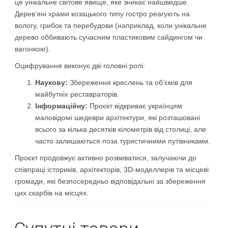
це унікальне світове явище, яке зникає найшвидше.
Дерев’яні храми козацького типу гостро реагують на
вологу, грибок та перебудови (наприклад, коли унікальне
дерево оббивають сучасним пластиковим сайдингом чи
вагонкою).
Оцифрування виконує дві головні ролі:
Наукову:
Збереження креслень та об’ємів для
майбутніх реставраторів.
Інформаційну:
Проєкт відкриває українцям
маловідомі шедеври архітектури, які розташовані
всього за кілька десятків кілометрів від столиці, але
часто залишаються поза туристичними путівниками.
Проєкт продовжує активно розвиватися, залучаючи до
співпраці істориків, архітекторів, 3D-моделлерів та місцеві
громади, які безпосередньо відповідальні за збереження
цих скарбів на місцях.