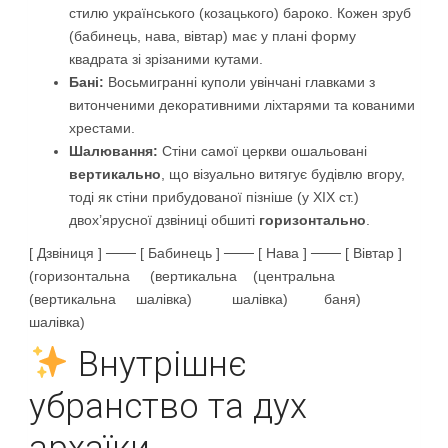
стилю українського (козацького) бароко. Кожен зруб
(бабинець, нава, вівтар) має у плані форму
квадрата зі зрізаними кутами.
Бані:
Восьмигранні куполи увінчані главками з
витонченими декоративними ліхтарями та кованими
хрестами.
Шалювання:
Стіни самої церкви ошальовані
вертикально
, що візуально витягує будівлю вгору,
тоді як стіни прибудованої пізніше (у XIX ст.)
двох’ярусної дзвіниці обшиті
горизонтально
.
[ Дзвіниця ] ─── [ Бабинець ] ─── [ Нава ] ─── [ Вівтар ]
(горизонтальна (вертикальна (центральна
(вертикальна шалівка) шалівка) баня)
шалівка)
Внутрішнє
убранство та дух