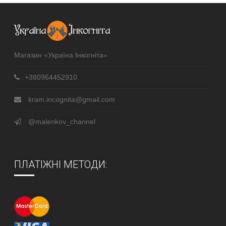
Магазин «Україна Інкогніта»
+380964452910
kram.incognita@gmail.com
@malenkov_channel
ПЛАТІЖНІ МЕТОДИ: