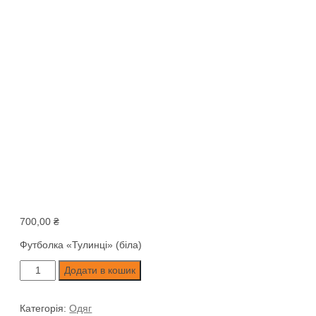
700,00
₴
Футболка «Тулинці» (біла)
Футболка
Додати в кошик
«Тулинці»
(біла)
Категорія:
Одяг
кількість