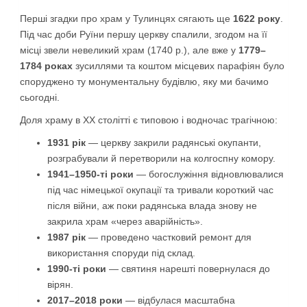
Перші згадки про храм у Тулинцях сягають ще
1622 року
.
Під час доби Руїни першу церкву спалили, згодом на її
місці звели невеликий храм (1740 р.), але вже у
1779–
1784 роках
зусиллями та коштом місцевих парафіян було
споруджено ту монументальну будівлю, яку ми бачимо
сьогодні.
Доля храму в XX столітті є типовою і водночас трагічною:
1931 рік
— церкву закрили радянські окупанти,
розграбували й перетворили на колгоспну комору.
1941–1950-ті роки
— богослужіння відновлювалися
під час німецької окупації та тривали короткий час
після війни, аж поки радянська влада знову не
закрила храм «через аварійність».
1987 рік
— проведено частковий ремонт для
використання споруди під склад.
1990-ті роки
— святиня нарешті повернулася до
вірян.
2017–2018 роки
— відбулася масштабна