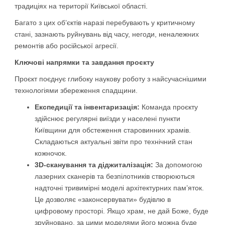
традиціях на території Київської області.
Багато з цих об’єктів наразі перебувають у критичному
стані, зазнають руйнувань від часу, негоди, неналежних
ремонтів або російської агресії.
Ключові напрямки та завдання проєкту
Проєкт поєднує глибоку наукову роботу з найсучаснішими
технологіями збереження спадщини.
Експедиції та інвентаризація:
Команда проєкту
здійснює регулярні виїзди у населені пункти
Київщини для обстеження старовинних храмів.
Складаються актуальні звіти про технічний стан
кожночок.
3D-сканування та діджиталізація:
За допомогою
лазерних сканерів та безпілотників створюються
надточні тривимірні моделі архітектурних пам’яток.
Це дозволяє «законсервувати» будівлю в
цифровому просторі. Якщо храм, не дай Боже, буде
зруйновано, за цими моделями його можна буде