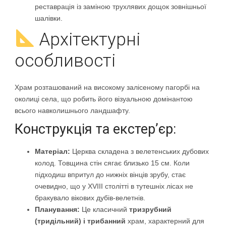
реставрація із заміною трухлявих дощок зовнішньої
шалівки.
Архітектурні
особливості
Храм розташований на високому залісеному пагорбі на
околиці села, що робить його візуальною домінантою
всього навколишнього ландшафту.
Конструкція та екстер’єр:
Матеріал:
Церква складена з велетенських дубових
колод. Товщина стін сягає близько 15 см. Коли
підходиш впритул до нижніх вінців зрубу, стає
очевидно, що у XVIII столітті в тутешніх лісах не
бракувало вікових дубів-велетнів.
Планування:
Це класичний
тризрубний
(тридільний) і трибанний
храм, характерний для