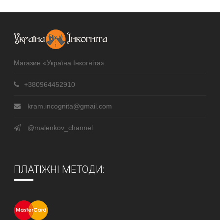
Магазин «Україна Інкогніта»
+380964452910
kram.incognita@gmail.com
@malenkov_channel
ПЛАТІЖНІ МЕТОДИ: