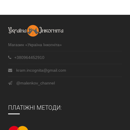
Магазин «Україна Інкогніта»
+380964452910
kram.incognita@gmail.com
@malenkov_channel
ПЛАТІЖНІ МЕТОДИ: