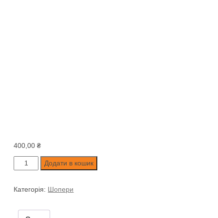
400,00
₴
ШОПЕР
Додати в кошик
«КОВАЛІ
СУЧАСНОСТІ»
Категорія:
Шопери
чорний
кількість