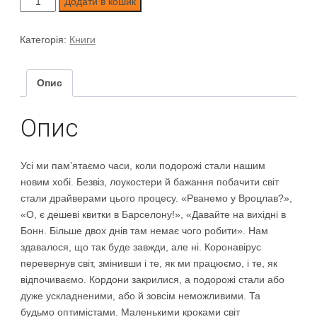
Додати в кошик
країн
після
Категорія:
Книги
карантину»
кількість
Опис
Опис
Усі ми пам’ятаємо часи, коли подорожі стали нашим
новим хобі. Безвіз, лоукостери й бажання побачити світ
стали драйверами цього процесу. «Рванемо у Вроцлав?»,
«О, є дешеві квитки в Барселону!», «Давайте на вихідні в
Бонн. Більше двох днів там немає чого робити». Нам
здавалося, що так буде завжди, але ні. Коронавірус
перевернув світ, змінивши і те, як ми працюємо, і те, як
відпочиваємо. Кордони закрилися, а подорожі стали або
дуже ускладненими, або й зовсім неможливими. Та
будьмо оптимістами. Маленькими кроками світ