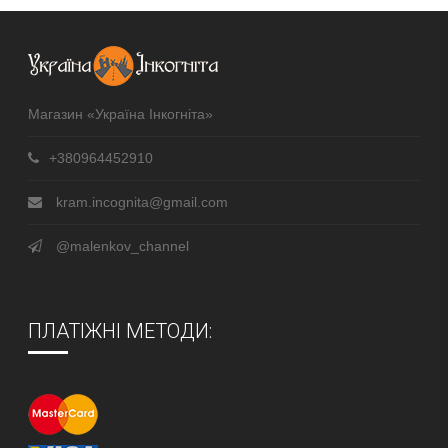
Магазин «Україна Інкогніта»
+380964452910
kram.incognita@gmail.com
@malenkov_channel
ПЛАТІЖНІ МЕТОДИ: