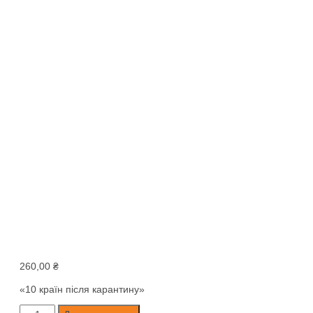
260,00
₴
«10 країн після карантину»
«10