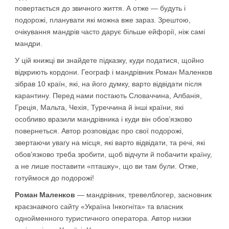
повертається до звичного життя. А отже — будуть і
подорожі, планувати які можна вже зараз. Зрештою,
очікування мандрів часто дарує більше ейфорії, ніж самі
мандри.
У цій книжці ви знайдете підказку, куди податися, щойно
відкриють кордони. Географ і мандрівник Роман Маленков
зібрав 10 країн, які, на його думку, варто відвідати після
карантину. Перед нами постають Словаччина, Албанія,
Греція, Мальта, Чехія, Туреччина й інші країни, які
особливо вразили мандрівника і куди він обов’язково
повернеться. Автор розповідає про свої подорожі,
звертаючи увагу на місця, які варто відвідати, та речі, які
обов’язково треба зробити, щоб відчути й побачити країну,
а не лише поставити «пташку», що ви там були. Отже,
готуймося до подорожі!
Роман Маленков
— мандрівник, тревелблогер, засновник
краєзнавчого сайту «Україна Інкогніта» та власник
однойменного туристичного оператора. Автор низки