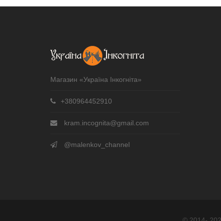
Магазин «Україна Інкогніта»
+380964452910
kram.incognita@gmail.com
@malenkov_channel
© 2014- 202